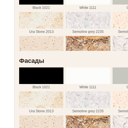
Greece Marble 2384
Sonoma Oak truffle 3229
Diama
Black 1021
White 1111
Freestyle 5018
Weisshorn 7001
Mon
Ura Stone 2013
Semoline grey 2235
Semol
White Marble 7402
Galaxy black 7420
Semoline caramel 2237
Iolanta 2327
La
Фасады
Greece Marble 2384
Sonoma Oak truffle 3229
Diama
Black 1021
White 1111
Freestyle 5018
Weisshorn 7001
Mon
Ura Stone 2013
Semoline grey 2235
Semol
White Marble 7402
Galaxy black 7420