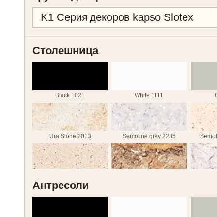
Столешница
Black 1021
White 1111
Ura Stone 2013
Semoline grey 2235
Semol
Semoline caramel 2237
Iolanta 2327
La
Антресоли