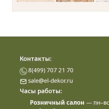
Semoline caramel 2237
Iolanta 2327
La
Greece Marble 2384
Sonoma Oak truffle 3229
Diama
Freestyle 5018
Weisshorn 7001
Mon
Контакты:
White Marble 7402
Galaxy black 7420
8(499) 707 21 70
sale@el-dekor.ru
Часы работы:
Розничный салон
— пн–вс