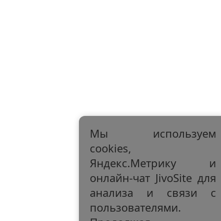
Мы используем
cookies,
Яндекс.Метрику и
онлайн-чат JivoSite для
анализа и связи с
пользователями.