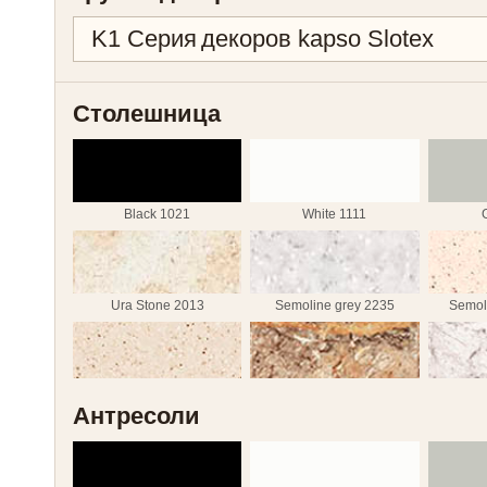
Столешница
Black 1021
White 1111
Ura Stone 2013
Semoline grey 2235
Semol
Semoline caramel 2237
Iolanta 2327
La
Антресоли