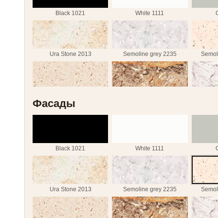
Greece Marble 2384
Sonoma Oak truffle 3229
Diama
Black 1021
White 1111
Freestyle 5018
Weisshorn 7001
Mon
Ura Stone 2013
Semoline grey 2235
Semol
White Marble 7402
Galaxy black 7420
Semoline caramel 2237
Iolanta 2327
La
Фасады
Greece Marble 2384
Sonoma Oak truffle 3229
Diama
Black 1021
White 1111
Freestyle 5018
Weisshorn 7001
Mon
Ura Stone 2013
Semoline grey 2235
Semol
White Marble 7402
Galaxy black 7420