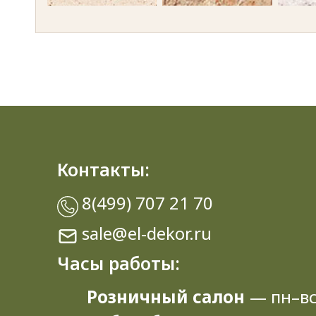
Semoline caramel 2237
Iolanta 2327
La
Greece Marble 2384
Sonoma Oak truffle 3229
Diama
Freestyle 5018
Weisshorn 7001
Mon
Контакты:
White Marble 7402
Galaxy black 7420
8(499) 707 21 70
sale@el-dekor.ru
Часы работы:
Розничный салон
— пн–вс