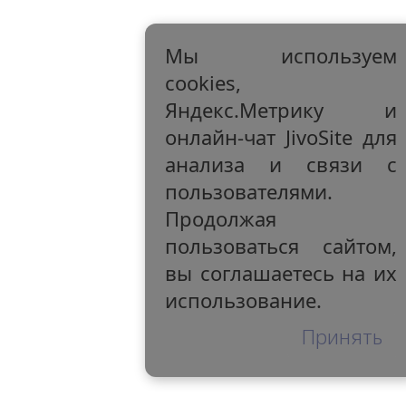
Мы используем
cookies,
Яндекс.Метрику и
онлайн-чат JivoSite для
анализа и связи с
пользователями.
Продолжая
пользоваться сайтом,
вы соглашаетесь на их
использование.
Принять