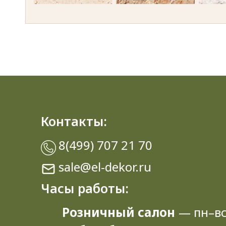
Semoline caramel 2237
Iolanta 2327
La
Greece Marble 2384
Sonoma Oak truffle 3229
Diama
Freestyle 5018
Weisshorn 7001
Mon
Контакты:
White Marble 7402
Galaxy black 7420
8(499) 707 21 70
sale@el-dekor.ru
Часы работы:
Розничный салон
— пн–вс