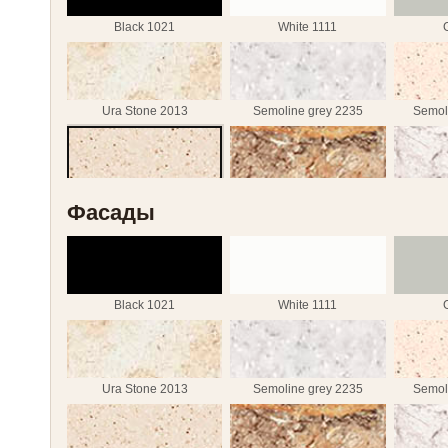
Greece Marble 2384
Sonoma Oak truffle 3229
Diama
Black 1021
White 1111
Freestyle 5018
Weisshorn 7001
Mon
Ura Stone 2013
Semoline grey 2235
Semol
White Marble 7402
Galaxy black 7420
Semoline caramel 2237
Iolanta 2327
La
Фасады
Greece Marble 2384
Sonoma Oak truffle 3229
Diama
Black 1021
White 1111
Freestyle 5018
Weisshorn 7001
Mon
Ura Stone 2013
Semoline grey 2235
Semol
White Marble 7402
Galaxy black 7420