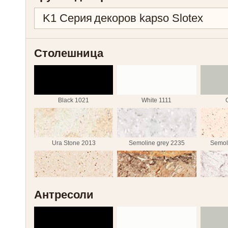
Столешница
Black 1021
White 1111
Ura Stone 2013
Semoline grey 2235
Semol
Semoline caramel 2237
Iolanta 2327
La
Антресоли