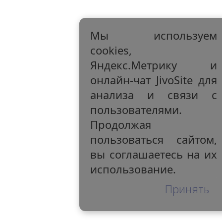
Мы используем
cookies,
Яндекс.Метрику и
онлайн-чат JivoSite для
анализа и связи с
пользователями.
Продолжая
пользоваться сайтом,
вы соглашаетесь на их
использование.
Принять