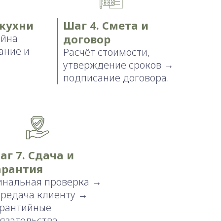
 кухни
Шаг 4. Смета и
айна
договор
ание и
Расчёт стоимости,
утверждение сроков →
подписание договора.
аг 7. Сдача и
арантия
инальная проверка →
ередача клиенту →
арантийные
язательства.