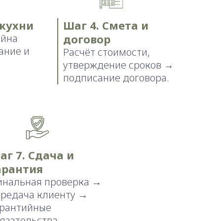
 кухни
Шаг 4. Смета и
айна
договор
ание и
Расчёт стоимости,
утверждение сроков →
подписание договора.
аг 7. Сдача и
арантия
инальная проверка →
ередача клиенту →
арантийные
язательства.