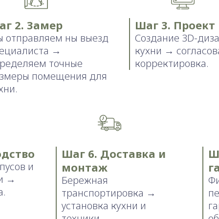
аг 2. Замер
Шаг 3. Проект
 отправляем ны выезд
Создание 3D-диз
ециалиста →
кухни → согласов
ределяем точные
корректировка.
змеры помещения для
хни.
одство
Шаг 6. Доставка и
Ш
пусов и
монтаж
г
и →
Бережная
Ф
а.
транспортировка →
п
установка кухни и
г
техники.
об