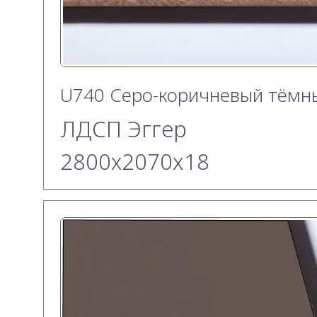
U740 Cеро-коричневый тёмн
ЛДСП Эггер
2800х2070x18