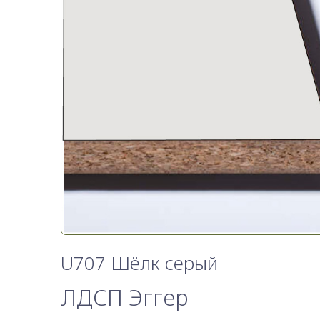
U707 Шёлк серый
ЛДСП Эггер