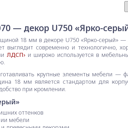
70 — декор U750 «Ярко-серы
иной 18 мм в декоре U750 «Ярко-серый» — 
ет выглядит современно и технологично, х
рии
ЛДСП
и широко используется в мебельны
ю.
зготавливать крупные элементы мебели — фа
ина 18 мм является стандартом для корпу
удобство при кромлении.
серый»
лишних оттенков
нии мебели
и и древесными декорами