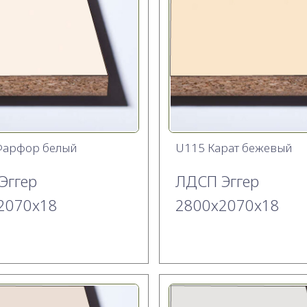
Фарфор белый
U115 Карат бежевый
Эггер
ЛДСП Эггер
2070x18
2800х2070x18