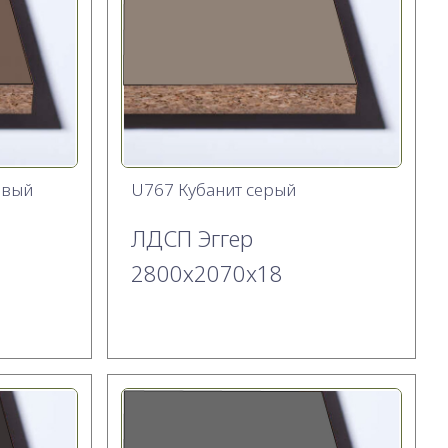
евый
U767 Кубанит серый
ЛДСП Эггер
2800х2070x18