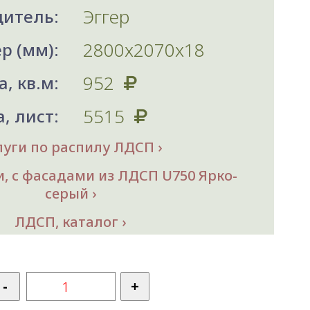
Эггер
итель:
2800х2070x18
р (мм):
952
, кв.м:
5515
, лист:
луги по распилу ЛДСП
, с фасадами из ЛДСП U750 Ярко-
серый
ЛДСП, каталог