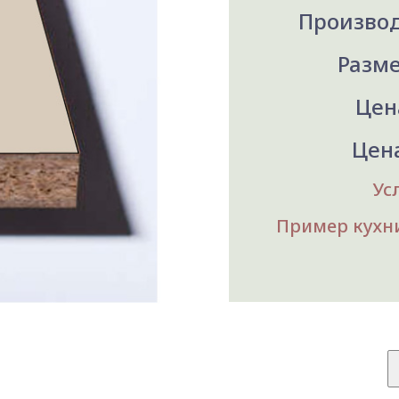
Производ
Разме
Цена
Цена
Ус
Пример кухни