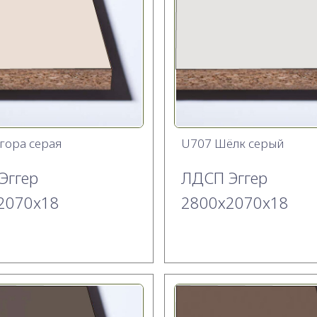
гора серая
U707 Шёлк серый
Эггер
ЛДСП Эггер
2070x18
2800х2070x18