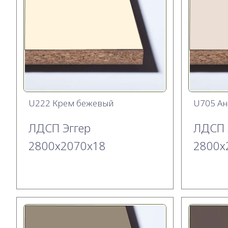
U222 Крем бежевый
U705 Ан
ЛДСП Эггер
ЛДСП 
2800х2070x18
2800х