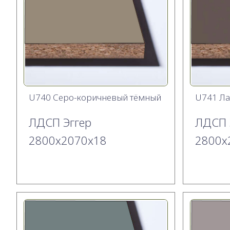
U740 Cеро-коричневый тёмный
U741 Ла
ЛДСП Эггер
ЛДСП 
2800х2070x18
2800х