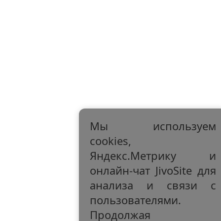
Мы используем
cookies,
Яндекс.Метрику и
онлайн-чат JivoSite для
анализа и связи с
пользователями.
Продолжая