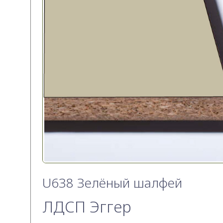
U638 Зелёный шалфей
ЛДСП Эггер