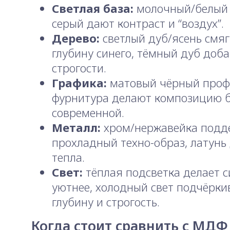
Светлая база:
молочный/белый 
серый дают контраст и “воздух”.
Дерево:
светлый дуб/ясень смя
глубину синего, тёмный дуб доб
строгости.
Графика:
матовый чёрный проф
фурнитура делают композицию 
современной.
Металл:
хром/нержавейка подд
прохладный техно-образ, латунь
тепла.
Свет:
тёплая подсветка делает 
уютнее, холодный свет подчёрки
глубину и строгость.
Когда стоит сравнить с МДФ