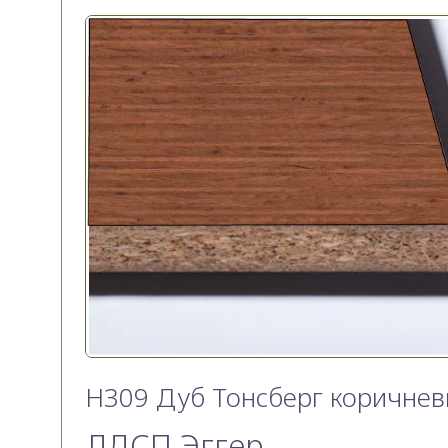
H309 Дуб Тонсберг коричне
ЛДСП Эггер