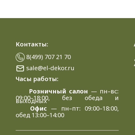
Контакты:
8(499) 707 21 70
sale@el-dekor.ru
Часы работы:
Розничный салон
— пн–вс:
09:00–18:00, без обеда и
выходных
Офис
— пн–пт: 09:00–18:00,
обед 13:00–14:00