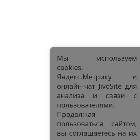
Мы используем
cookies,
Яндекс.Метрику и
онлайн-чат JivoSite для
анализа и связи с
пользователями.
Продолжая
пользоваться сайтом,
вы соглашаетесь на их