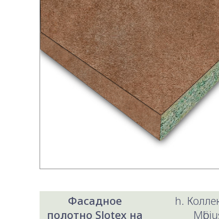
Фасадное
h. Колл
полотно Slotex на
Mӧbiu