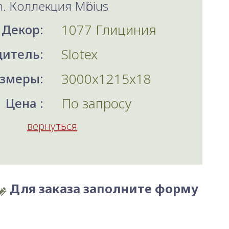
h. Коллекция Mӧbius
1077 Глициния
Декор:
Slotex
итель:
3000x1215x18
змеры:
По запросу
Цена :
вернуться
Для заказа заполните форму