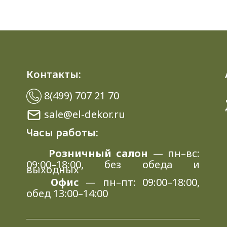
Контакты:
8(499) 707 21 70
sale@el-dekor.ru
Часы работы:
Розничный салон
— пн–вс:
09:00–18:00, без обеда и
выходных
Офис
— пн–пт: 09:00–18:00,
обед 13:00–14:00