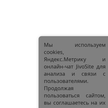
Мы используем
cookies,
Яндекс.Метрику и
онлайн-чат JivoSite для
анализа и связи с
пользователями.
Продолжая
пользоваться сайтом,
вы соглашаетесь на их