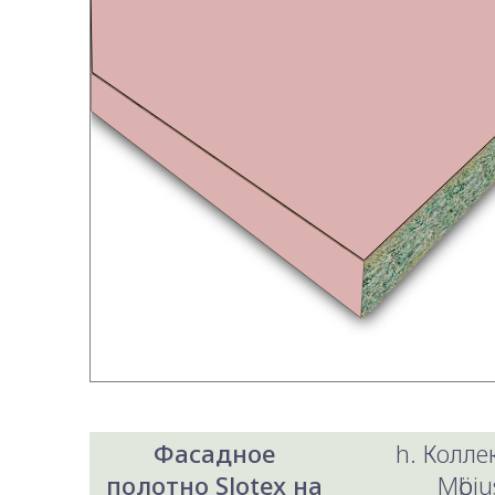
Фасадное
h. Колл
полотно Slotex на
Mӧbiu