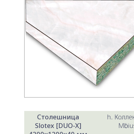
Столешница
h. Колл
Slotex [DUO-X]
Mӧbiu