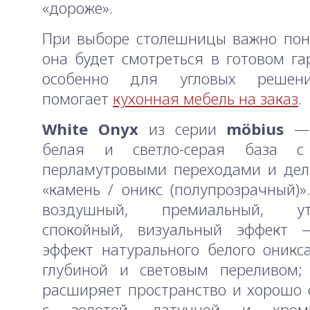
«дороже».
При выборе столешницы важно пон
она будет смотреться в готовом г
особенно для угловых решени
помогает
кухонная мебель на заказ
.
White Onyx
из серии
möbius
— 
белая и светло-серая база с
перламутровыми переходами и дел
«камень / оникс (полупрозрачный)».
воздушный, премиальный, уто
спокойный, визуальный эффект 
эффект натурального белого оникс
глубиной и световым переливом; 
расширяет пространство и хорошо 
с золотой, латунной и хроми