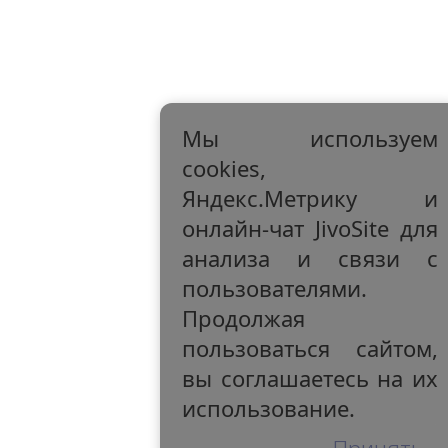
Мы используем
cookies,
Яндекс.Метрику и
онлайн-чат JivoSite для
анализа и связи с
пользователями.
Продолжая
пользоваться сайтом,
вы соглашаетесь на их
использование.