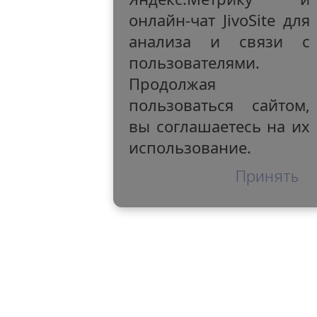
онлайн-чат JivoSite для
анализа и связи с
пользователями.
Продолжая
пользоваться сайтом,
вы соглашаетесь на их
использование.
Принять