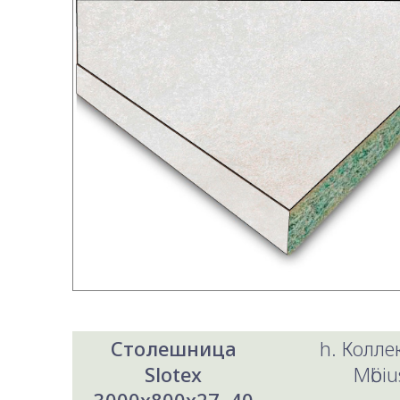
Столешница
h. Колл
Slotex
Mӧbiu