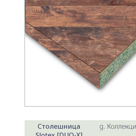
Столешница
g. Коллекци
Slotex [DUO-X]