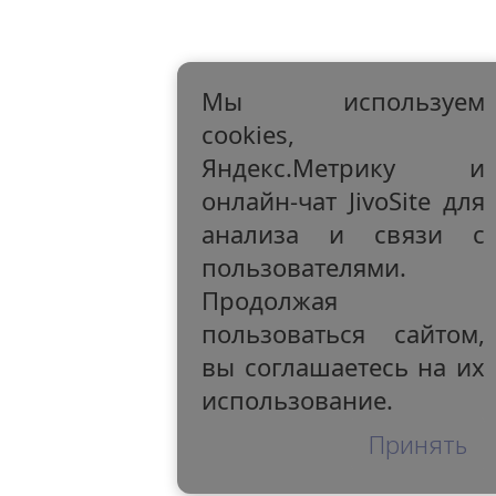
Мы используем
cookies,
Яндекс.Метрику и
онлайн-чат JivoSite для
анализа и связи с
пользователями.
Продолжая
пользоваться сайтом,
вы соглашаетесь на их
использование.
Принять