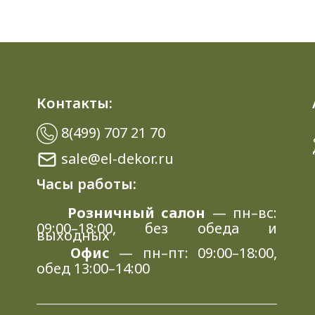
Контакты:
8(499) 707 21 70
sale@el-dekor.ru
Часы работы:
Розничный салон
— пн–вс:
09:00–18:00, без обеда и
выходных
Офис
— пн–пт: 09:00–18:00,
обед 13:00–14:00