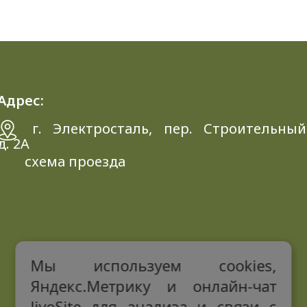
Адрес:
г. Электросталь, пер. Строительный
д. 2A
схема проезда
Мы используем cookies,
Яндекс.Метрику и онлайн-чат
JivoSite для анализа и связи с