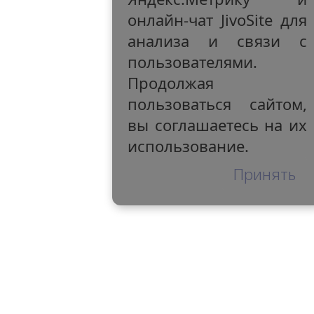
онлайн-чат JivoSite для
анализа и связи с
пользователями.
Продолжая
пользоваться сайтом,
вы соглашаетесь на их
использование.
Принять