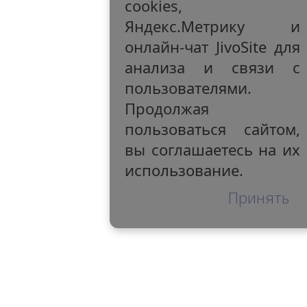
cookies,
Яндекс.Метрику и
онлайн-чат JivoSite для
анализа и связи с
пользователями.
Продолжая
пользоваться сайтом,
вы соглашаетесь на их
использование.
Принять