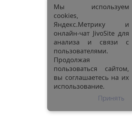
Мы используем
cookies,
Яндекс.Метрику и
онлайн-чат JivoSite для
анализа и связи с
пользователями.
Продолжая
пользоваться сайтом,
вы соглашаетесь на их
использование.
Принять