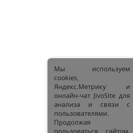
Мы используем
cookies,
Яндекс.Метрику и
онлайн-чат JivoSite для
анализа и связи с
пользователями.
Продолжая
пользоваться сайтом,