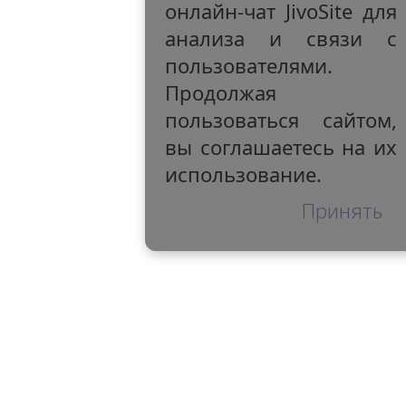
онлайн-чат JivoSite для
анализа и связи с
пользователями.
Продолжая
пользоваться сайтом,
вы соглашаетесь на их
использование.
Принять