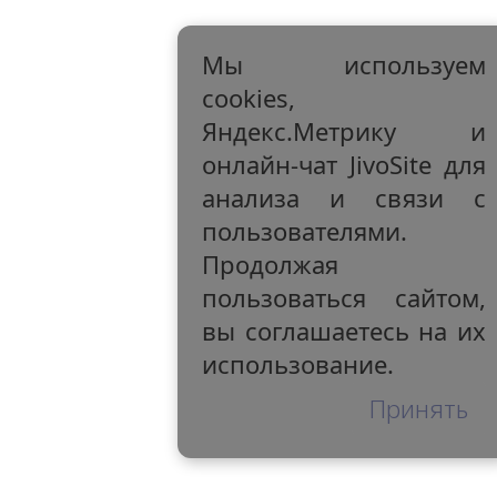
Мы используем
cookies,
Яндекс.Метрику и
онлайн-чат JivoSite для
анализа и связи с
пользователями.
Продолжая
пользоваться сайтом,
вы соглашаетесь на их
использование.
Принять