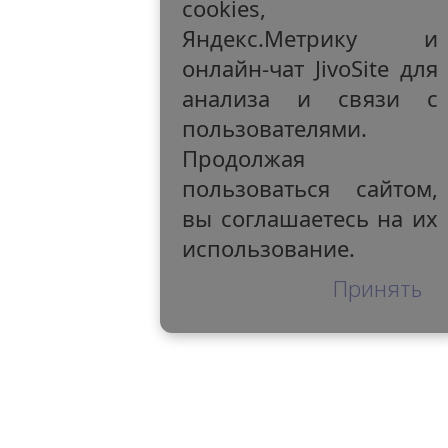
cookies,
Яндекс.Метрику и
онлайн-чат JivoSite для
анализа и связи с
пользователями.
Продолжая
пользоваться сайтом,
вы соглашаетесь на их
использование.
Принять