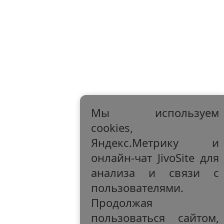
Мы используем
cookies,
Яндекс.Метрику и
онлайн-чат JivoSite для
анализа и связи с
пользователями.
Продолжая
пользоваться сайтом,