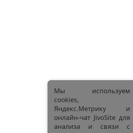
Мы используем
cookies,
Яндекс.Метрику и
онлайн-чат JivoSite для
анализа и связи с