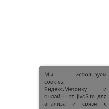
Мы используем
cookies,
Яндекс.Метрику и
онлайн-чат JivoSite для
анализа и связи с