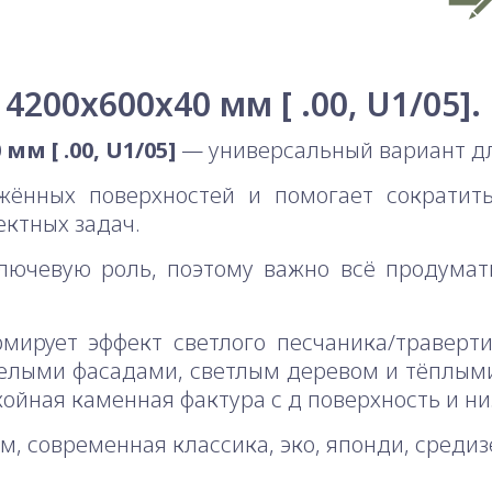
4200x600x40 мм [ .00, U1/05].
м [ .00, U1/05]
— универсальный вариант дл
жённых поверхностей и помогает сократит
ктных задач.
лючевую роль, поэтому важно всё продума
рмирует эффект светлого песчаника/траверт
белыми фасадами, светлым деревом и тёплыми
йная каменная фактура с д поверхность и ни
, современная классика, эко, японди, среди