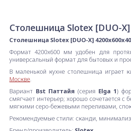
Столешница Slotex [DUO-X] 
Столешница Slotex [DUO-X] 4200x600x40 м
Формат 4200x600 мм удобен для протя
универсальный формат для бытовых и прое
В маленькой кухне столешница играет к
Москве
.
Вариант
Bst Паттайя
(серия
Elga 1
) фо
смягчает интерьер; хорошо сочетается с 
мягкими серо-бежевыми переливами, споко
Рекомендуемые стили: сканди, минимализм
Бренд/производитель:
Slotex
.