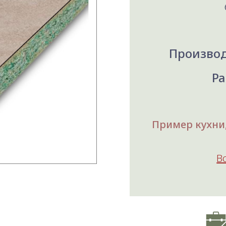
Производ
Ра
Пример кухни,
В