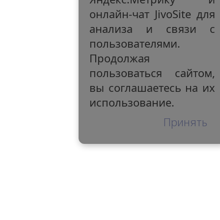
онлайн-чат JivoSite для
анализа и связи с
пользователями.
Продолжая
пользоваться сайтом,
вы соглашаетесь на их
использование.
Принять