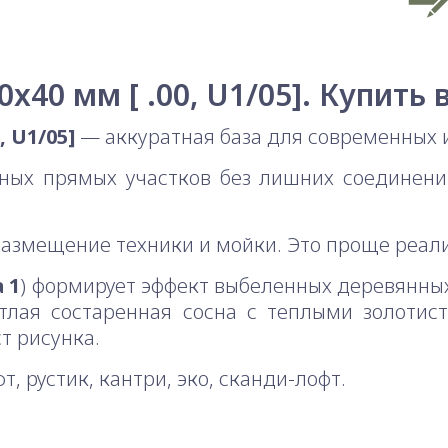
x40 мм [ .00, U1/05]. Купить 
, U1/05]
— аккуратная база для современных и
ных прямых участков без лишних соединен
размещение техники и мойки. Это проще реал
a 1
) формирует эффект выбеленных деревянны
етлая состаренная сосна с теплыми золотис
т рисунка.
, рустик, кантри, эко, сканди-лофт.