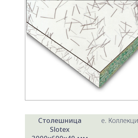
Столешница
e. Коллекци
Slotex