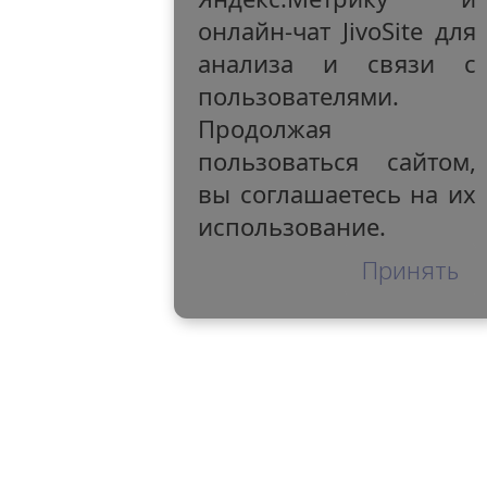
онлайн-чат JivoSite для
анализа и связи с
пользователями.
Продолжая
пользоваться сайтом,
вы соглашаетесь на их
использование.
Принять