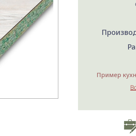
Производ
Ра
Пример кухни
В