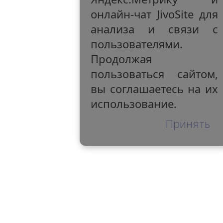
онлайн-чат JivoSite для
анализа и связи с
пользователями.
Продолжая
пользоваться сайтом,
вы соглашаетесь на их
использование.
Принять