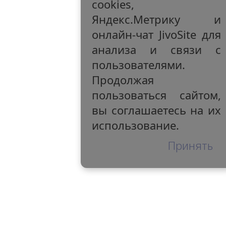
cookies,
Яндекс.Метрику и
онлайн-чат JivoSite для
анализа и связи с
пользователями.
Продолжая
пользоваться сайтом,
вы соглашаетесь на их
использование.
Принять