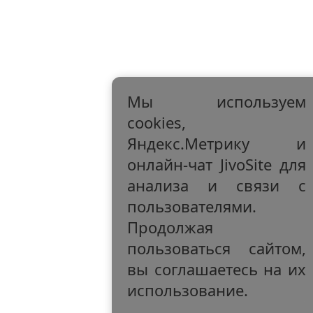
Мы используем
cookies,
Яндекс.Метрику и
онлайн-чат JivoSite для
анализа и связи с
пользователями.
Продолжая
пользоваться сайтом,
вы соглашаетесь на их
использование.