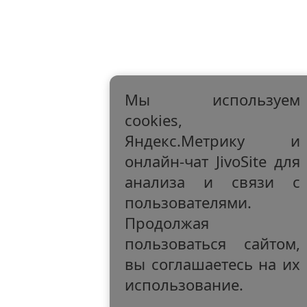
Мы используем
cookies,
Яндекс.Метрику и
онлайн-чат JivoSite для
анализа и связи с
пользователями.
Продолжая
пользоваться сайтом,
вы соглашаетесь на их
использование.