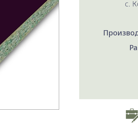
c. К
Производ
Ра