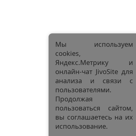
Мы используем
cookies,
Яндекс.Метрику и
онлайн-чат JivoSite для
анализа и связи с
пользователями.
Продолжая
пользоваться сайтом,
вы соглашаетесь на их
использование.