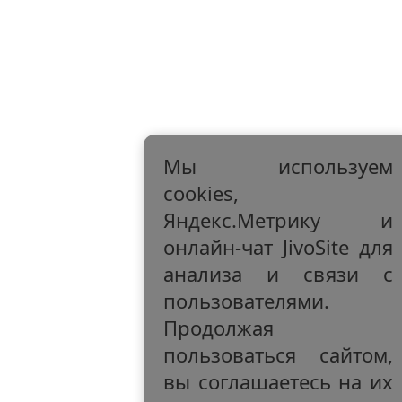
Мы используем
cookies,
Яндекс.Метрику и
онлайн-чат JivoSite для
анализа и связи с
пользователями.
Продолжая
пользоваться сайтом,
вы соглашаетесь на их