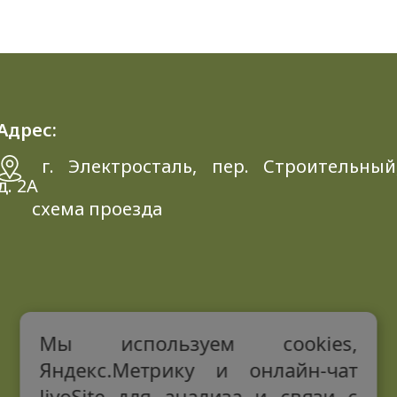
Адрес:
г. Электросталь, пер. Строительный
д. 2A
схема проезда
Мы используем cookies,
Яндекс.Метрику и онлайн-чат
JivoSite для анализа и связи с