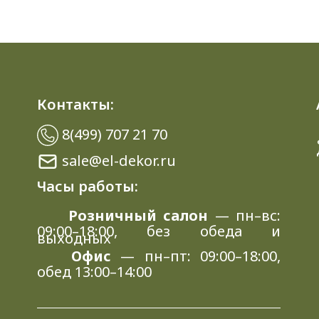
Контакты:
8(499) 707 21 70
sale@el-dekor.ru
Часы работы:
Розничный салон
— пн–вс:
09:00–18:00, без обеда и
выходных
Офис
— пн–пт: 09:00–18:00,
обед 13:00–14:00