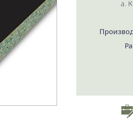
a. 
Производ
Ра