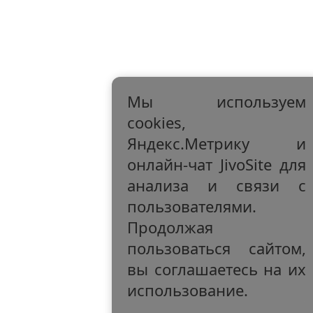
Мы используем
cookies,
Яндекс.Метрику и
онлайн-чат JivoSite для
анализа и связи с
пользователями.
Продолжая
пользоваться сайтом,
вы соглашаетесь на их
использование.