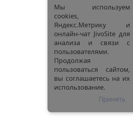
Мы используем
cookies,
Яндекс.Метрику и
онлайн-чат JivoSite для
анализа и связи с
пользователями.
Продолжая
пользоваться сайтом,
вы соглашаетесь на их
использование.
Принять