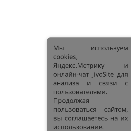
Мы используем
cookies,
Яндекс.Метрику и
онлайн-чат JivoSite для
анализа и связи с
пользователями.
Продолжая
пользоваться сайтом,
вы соглашаетесь на их
использование.