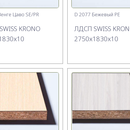
Венге Цаво SE/PR
D 2077 Бежевый PE
SWISS KRONO
ЛДСП SWISS KRO
1830x10
2750х1830x10