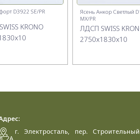
форт D3922 SE/PR
Ясень Анкор Светлый D
MX/PR
SWISS KRONO
ЛДСП SWISS KRO
1830x10
2750х1830x10
Адрес:
г. Электросталь, пер. Строительный
д. 2A