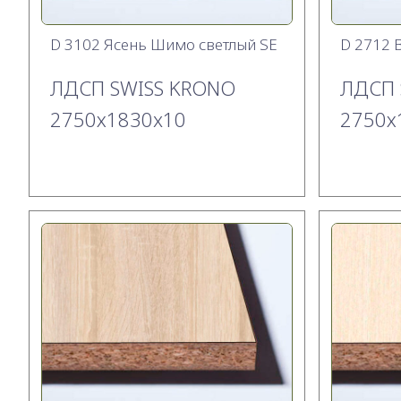
D 3102 Ясень Шимо светлый SE
D 2712 
ЛДСП SWISS KRONO
ЛДСП 
2750х1830x10
2750х