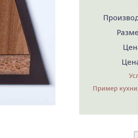
Производ
Разме
Цена
Цена
Ус
Пример кухни,