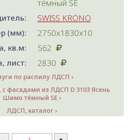
тёмный SE
SWISS KRONO
итель:
2750х1830x10
р (мм):
562
, кв.м:
2830
, лист:
луги по распилу ЛДСП
 с фасадами из ЛДСП D 3103 Ясень
Шимо тёмный SE
ЛДСП, каталог