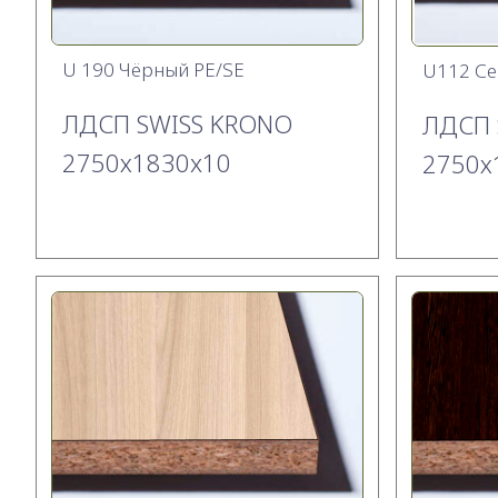
U 190 Чёрный PE/SE
U112 Се
ЛДСП SWISS KRONO
ЛДСП 
2750х1830x10
2750х