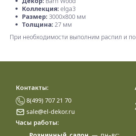
Декор:
Barn Wood
Коллекция:
elga3
Размер:
3000x800 мм
Толщина:
27 мм
При необходимости выполним распил и по
Контакты:
8(499) 707 21 70
sale@el-dekor.ru
Часы работы:
Розничный салон
— пн–вс: