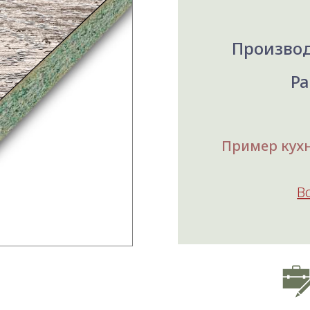
Производ
Ра
Пример кухн
В