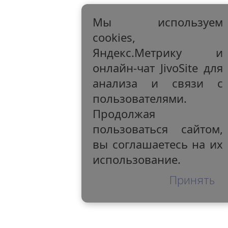
Мы используем
cookies,
Яндекс.Метрику и
онлайн-чат JivoSite для
анализа и связи с
пользователями.
Продолжая
пользоваться сайтом,
вы соглашаетесь на их
использование.
Принять