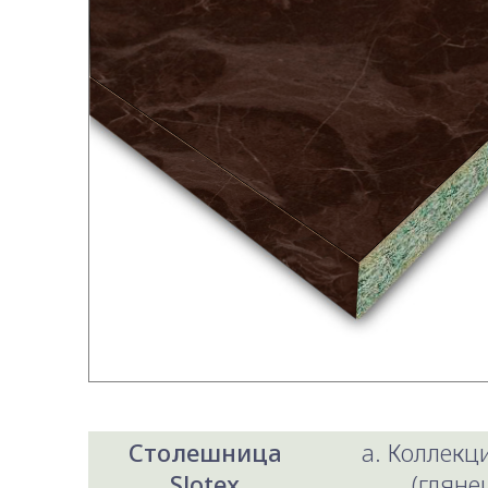
Столешница
a. Коллекци
Slotex
(гляне