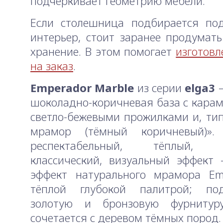
подчёркивает геометрию мебели.
Если столешница подбирается по
интерьер, стоит заранее продумат
хранение. В этом помогает
изготовл
на заказ
.
Emperador Marble
из серии
elga3
—
шоколадно-коричневая база с кара
светло-бежевыми прожилками и, тип
мрамор (тёмный коричневый)». 
респектабельный, тёплый, ст
классический, визуальный эффект
эффект натурального мрамора Em
тёплой глубокой палитрой; под
золотую и бронзовую фурнитур
сочетается с деревом тёмных пород.