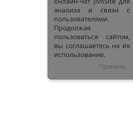
онлайн-чат JivoSite для
анализа и связи с
пользователями.
Продолжая
пользоваться сайтом,
вы соглашаетесь на их
использование.
Принять